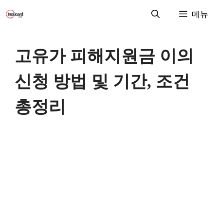
컨
메뉴
텐
츠
로
고유가 피해지원금 이의
건
너
신청 방법 및 기간, 조건
뛰
기
총정리