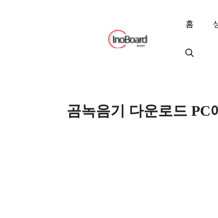
컨
텐
홈
츠
로
건
너
뛰
기
곰녹음기 다운로드 PC