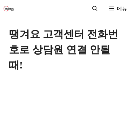
컨
메뉴
텐
츠
로
땡겨요 고객센터 전화번
건
너
호로 상담원 연결 안될
뛰
기
때!