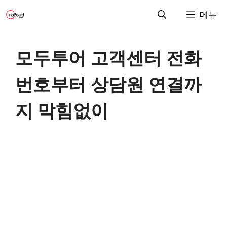
컨
메뉴
텐
츠
로
모두투어 고객센터 전화
건
너
번호부터 상담원 연결까
뛰
기
지 막힘없이