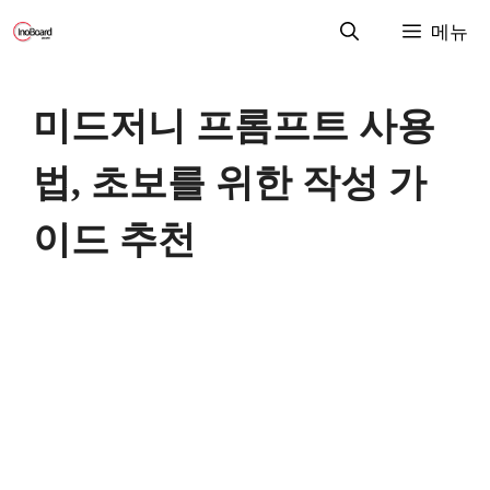
컨
메뉴
텐
츠
로
미드저니 프롬프트 사용
건
너
법, 초보를 위한 작성 가
뛰
기
이드 추천