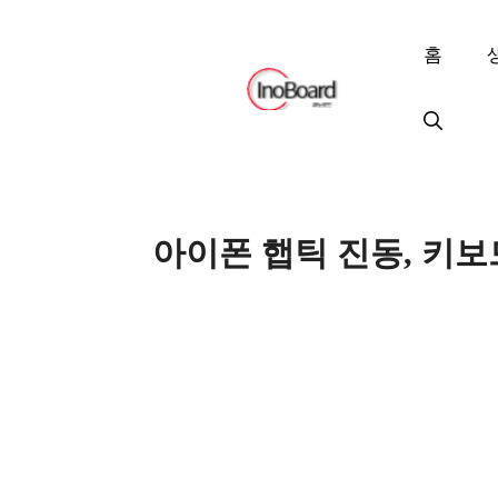
컨
텐
홈
츠
로
건
너
뛰
기
아이폰 햅틱 진동, 키보