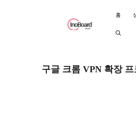
컨
텐
홈
츠
로
건
너
뛰
기
구글 크롬 VPN 확장 프