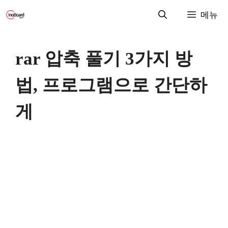
컨
메뉴
텐
츠
로
rar 압축 풀기 3가지 방
건
너
법, 프로그램으로 간단하
뛰
기
게