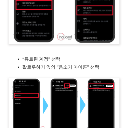
“뮤트된 계정” 선택
팔로우하기 옆의 “음소거 아이콘” 선택